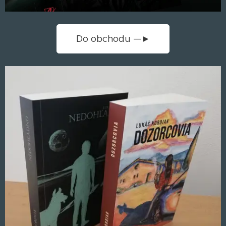
Do obchodu —►