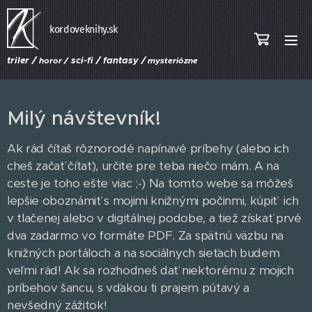
kordoveknihy.sk
triler /
sci-fi / fantasy /
horor /
mysteriózne
Milý návštevník!
Ak rád čítaš rôznorodé napínavé príbehy (alebo ich
cheš začať čítať), určite pre teba niečo mám. A na
ceste je toho ešte viac ;-) Na tomto webe sa môžeš
lepšie oboznámiť s mojimi knižnými počinmi, kúpiť ich
v tlačenej alebo v digitálnej podobe, a tiež získať prvé
dva zadarmo vo formáte PDF. Za spätnú väzbu na
knižných portáloch a na sociálnych sieťach budem
veľmi rád! Ak sa rozhodneš dať niektorému z mojich
príbehov šancu, s vďakou ti prajem pútavý a
nevšedný zážitok!