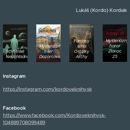
Lukáš (Kordo) Kordiak
Mysteriózny
Fantasy
horor
Mysteriózny
séria
Zlonoc
Sci-fi triler
triler
Ostatky
25
Nedohľadno
Dozorcovia
Archy
Instagram
https://instagram.com/kordoveknihy.sk
Facebook
https://www.facebook.com/Kordoveknihysk-
104889708099489