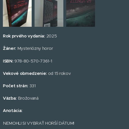
Rok p
rvého vydania
:
2025
Žáner
:
Mysteriózny horor
ISBN
:
978-80-570-7361-1
Vekové obmedzenie
:
od 15 rokov
Počet strán
:
331
Väzba
:
Brožovaná
Anotácia
:
NEMOHLI SI VYBRAŤ HORŠÍ DÁTUM!