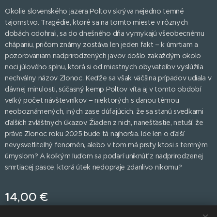
Okolie slovenského jazera Poltov skrýva nejedno temné
tajomstvo. Tragédie, ktoré sa na tomto mieste v rôznych
dobách odohrali, sa do dnešného dňa vymykajú všeobecnému
chápaniu, pričom známy zostáva len jeden fakt – k úmrtiam a
pozorovaniam nadprirodzených javov došlo zakaždým okolo
noci júlového splnu, ktorá si od miestnych obyvateľov vyslúžila
nechválny názov Zlonoc. Keďže sa však väčšina prípadov udiala v
dávnej minulosti, súčasný kemp Poltov víta aj v tomto období
veľký počet návštevníkov – niektorých s danou témou
neoboznámených, iných zase dúfajúcich, že sa stanú svedkami
ďalších zvláštnych úkazov. Žiaden z nich, nanešťastie, netuší, že
práve Zlonoc roku 2025 bude tá najhoršia. Ide len o ďalší
nevysvetliteľný fenomén, alebo v tom má prsty ktosi s temným
úmyslom? A koľkým ľuďom sa podarí uniknúť z nadprirodzenej
smrtiacej pasce, ktorá útek nedopraje zdanlivo nikomu?
14,00
€